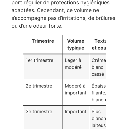
port régulier de protections hygiéniques
adaptées. Cependant, ce volume ne
s’accompagne pas d’irritations, de brûlures
ou d’une odeur forte.
Trimestre
Volume
Texture
É
typique
et couleur
n
1er trimestre
Léger à
Crémeuse,
Lég
modéré
blanc
aug
cassé
pro
2e trimestre
Modéré à
Épaisse,
Tex
important
filante,
vis
blanche
3e trimestre
Important
Plus
Vol
blanche,
max
laiteuse
prog