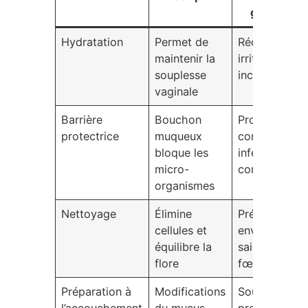
grossesse
Hydratation
Permet de
Réduit les
maintenir la
irritations et
souplesse
inconforts
vaginale
Barrière
Bouchon
Protection
protectrice
muqueux
contre
bloque les
infections et
micro-
complication
organismes
Nettoyage
Élimine
Préserve un
cellules et
environneme
équilibre la
sain pour le
flore
fœtus
Préparation à
Modifications
Soutient le