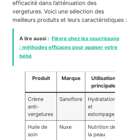
efficacité dans l’atténuation des
vergetures. Voici une sélection des
meilleurs produits et leurs caractéristiques :
A lire aussi :
Fièvre chez les nourrissons
: méthodes efficaces pour apaiser votre
bébé
Produit
Marque
Utilisation
Type
principale
verge
Crème
Sanoflore
Hydratation
Rouge
anti-
et
blanc
vergetures
estompage
Huile de
Nuxe
Nutrition de
Rouge
soin
la peau