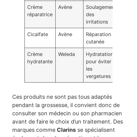
Crème
Avène
Soulagement
Blanc
réparatrice
des
irritations
Cicalfate
Avène
Réparation
Blanc
cutanée
Crème
Weleda
Hydratation
Préven
hydratante
pour éviter
les
vergetures
Ces produits ne sont pas tous adaptés
pendant la grossesse, il convient donc de
consulter son médecin ou son pharmacien
avant de faire le choix d’un traitement. Des
marques comme
Clarins
se spécialisent