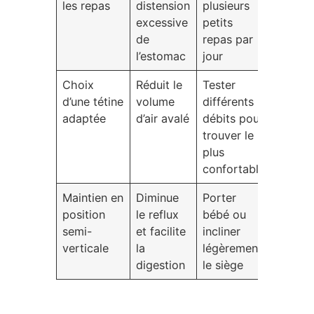
les repas
distension
plusieurs
excessive
petits
de
repas par
l’estomac
jour
Choix
Réduit le
Tester
d’une tétine
volume
différents
adaptée
d’air avalé
débits pour
trouver le
plus
confortable
Maintien en
Diminue
Porter
position
le reflux
bébé ou
semi-
et facilite
incliner
verticale
la
légèrement
digestion
le siège