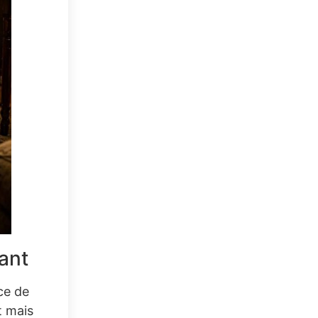
fant
nce de
t mais