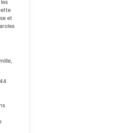
 les
cette
se et
paroles
ille,
944
ons
s