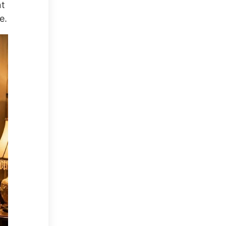
nt
e.