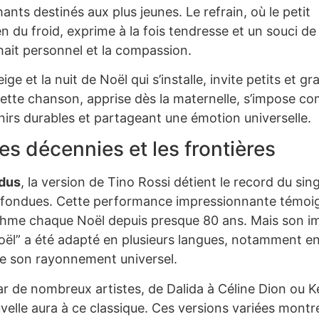
nts destinés aux plus jeunes. Le refrain, où le petit
du froid, exprime à la fois tendresse et un souci de l
hait personnel et la compassion.
 et la nuit de Noël qui s’installe, invite petits et gr
Cette chanson, apprise dès la maternelle, s’impose 
irs durables et partageant une émotion universelle.
es décennies et les frontières
ndus
, la version de Tino Rossi détient le record du sing
onfondues. Cette performance impressionnante témoi
thme chaque Noël depuis presque 80 ans. Mais son i
 Noël” a été adapté en plusieurs langues, notamment e
de son rayonnement universel.
ar de nombreux artistes, de Dalida à Céline Dion ou K
velle aura à ce classique. Ces versions variées montr