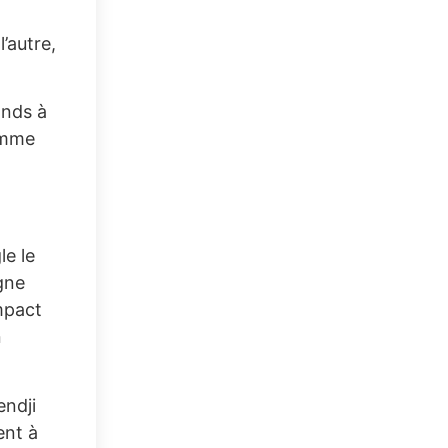
’autre,
ands à
comme
le le
gne
mpact
n
endji
ent à