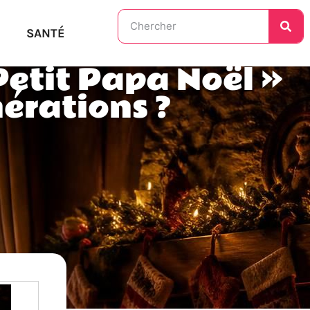
SANTÉ
Petit Papa Noël »
érations ?