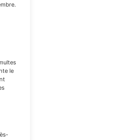
embre.
multes
nte le
nt
es
rès-