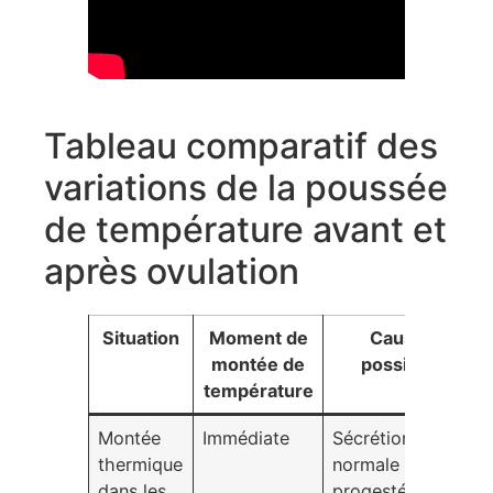
Tableau comparatif des
variations de la poussée
de température avant et
après ovulation
Situation
Moment de
Cause
montée de
possible
p
température
Montée
Immédiate
Sécrétion
S
thermique
normale de
c
dans les
progestérone
c