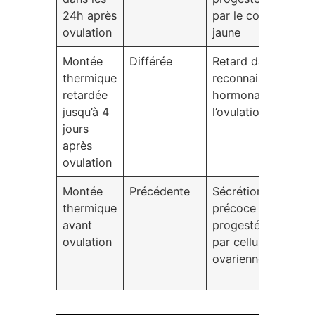
24h après
par le corps
l
ovulation
jaune
Montée
Différée
Retard dans la
V
thermique
reconnaissance
n
retardée
hormonale de
a
jusqu’à 4
l’ovulation
c
jours
a
après
ovulation
Montée
Précédente
Sécrétion
S
thermique
précoce de
n
avant
progestérone
d
ovulation
par cellules
o
ovariennes
e
p