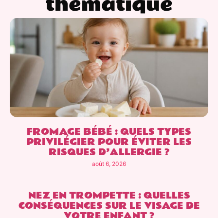
thématique
FROMAGE BÉBÉ : QUELS TYPES
PRIVILÉGIER POUR ÉVITER LES
RISQUES D’ALLERGIE ?
août 6, 2026
NEZ EN TROMPETTE : QUELLES
CONSÉQUENCES SUR LE VISAGE DE
VOTRE ENFANT ?