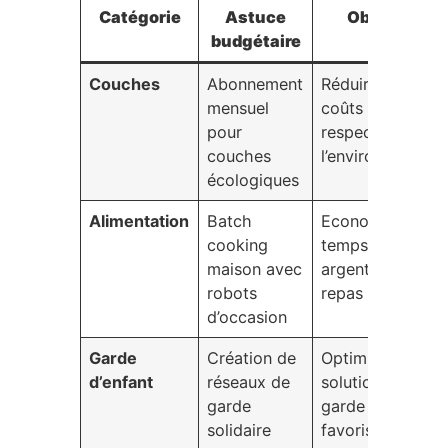
Catégorie
Astuce
Objectif
budgétaire
Couches
Abonnement
Réduire les
mensuel
coûts tout en
pour
respectant
couches
l’environnement
écologiques
Alimentation
Batch
Economiser
cooking
temps et
maison avec
argent sur les
robots
repas
d’occasion
Garde
Création de
Optimiser les
d’enfant
réseaux de
solutions de
garde
garde tout en
solidaire
favorisant