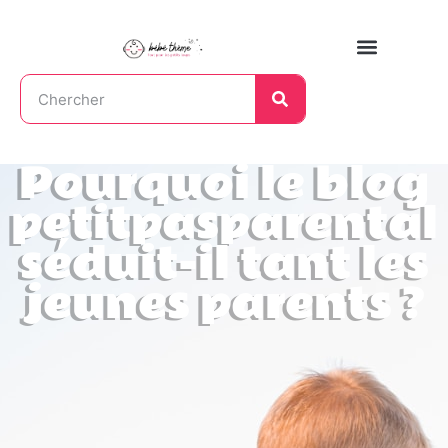
Pourquoi le blog
petitpasparental
séduit-il tant les
jeunes parents ?