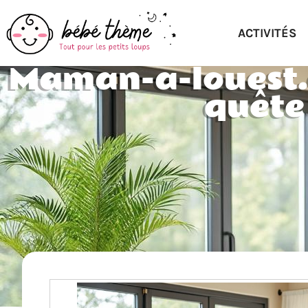
ACTIVITÉS
Maman-a-louest.c
quête