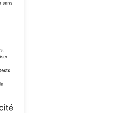
n sans
s.
iser.
 tests
la
cité