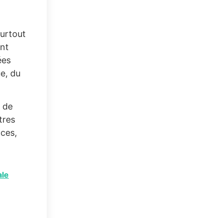
urtout
ent
ées
e, du
s de
tres
nces,
ale