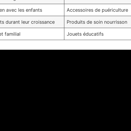
ien avec les enfants
Accessoires de puériculture
ts durant leur croissance
Produits de soin nourrisson
t familial
Jouets éducatifs