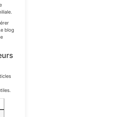
e
liale.
érer
Le blog
ne
eurs
icles
iles.