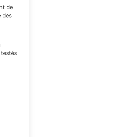
nt de
e des
u
 testés