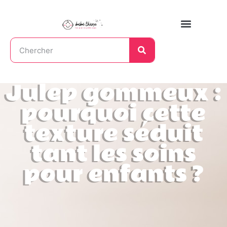
Julep gommeux :
pourquoi cette
texture séduit
tant les soins
pour enfants ?