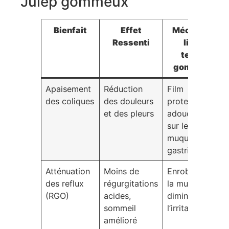
Julep gommeux
Bienfait
Effet
Mécanisme
Ressenti
lié à la
texture
gommeuse
Apaisement
Réduction
Film
des coliques
des douleurs
protecteur
et des pleurs
adoucissant
sur les
muqueuses
gastriques
Atténuation
Moins de
Enrobage de
des reflux
régurgitations
la muqueuse,
(RGO)
acides,
diminution de
sommeil
l’irritation
amélioré