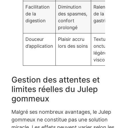
Facilitation
Diminution
Ralentissement
de la
des spasmes,
de la vidange
digestion
confort
gastrique
prolongé
Douceur
Plaisir accru
Texture
d’application
lors des soins
onctueuse et
légère
viscosité
Gestion des attentes et
limites réelles du Julep
gommeux
Malgré ses nombreux avantages, le Julep
gommeux ne constitue pas une solution
miracle. Les effets peuvent varier selon les