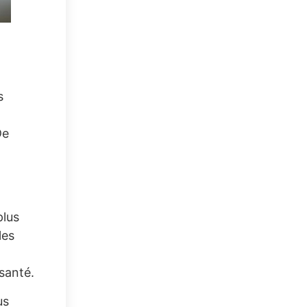
s
De
plus
les
santé.
us