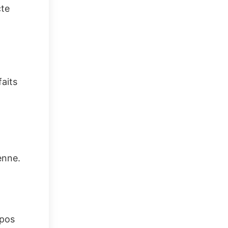
cte
faits
enne.
epos