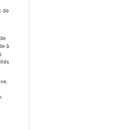
t de
 de
de à
s
ités
ive.
n