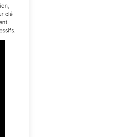
ion,
r clé
ent
ssifs.