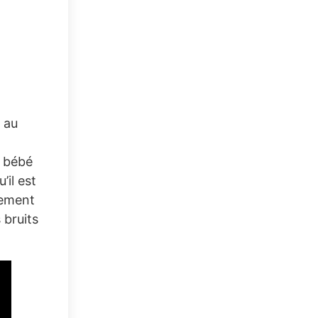
 au
e bébé
’il est
lement
 bruits