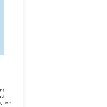
ent
e à
n, une