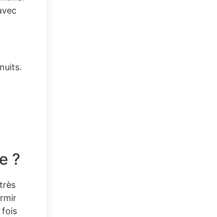
 avec
nuits.
e ?
très
ormir
 fois