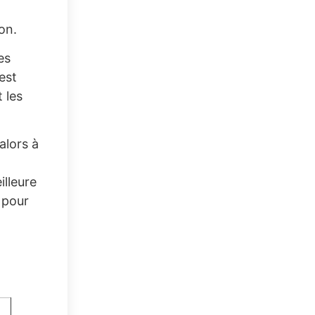
on.
es
est
 les
alors à
illeure
 pour