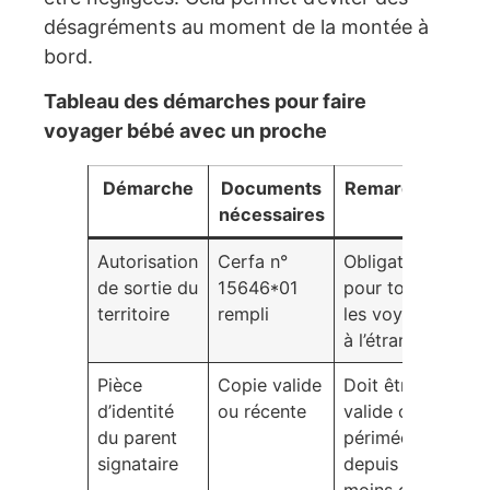
désagréments au moment de la montée à
bord.
Tableau des démarches pour faire
voyager bébé avec un proche
Démarche
Documents
Remarques
nécessaires
Autorisation
Cerfa n°
Obligatoire
de sortie du
15646*01
pour tous
territoire
rempli
les voyages
à l’étranger
Pièce
Copie valide
Doit être
d’identité
ou récente
valide ou
du parent
périmée
signataire
depuis