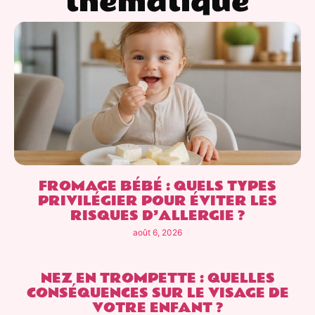
thématique
FROMAGE BÉBÉ : QUELS TYPES
PRIVILÉGIER POUR ÉVITER LES
RISQUES D’ALLERGIE ?
août 6, 2026
NEZ EN TROMPETTE : QUELLES
CONSÉQUENCES SUR LE VISAGE DE
VOTRE ENFANT ?