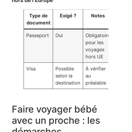
hors de l’Europe
Type de
Exigé ?
Notes
document
Passeport
Oui
Obligatoire
pour les
voyages
hors UE
Visa
Possible
À vérifier
selon la
au
destination
préalable
Faire voyager bébé
avec un proche : les
démarches