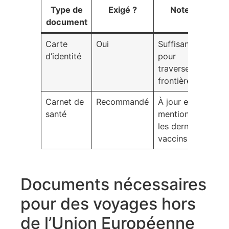
Type de
Exigé ?
Notes
document
Carte
Oui
Suffisante
d’identité
pour
traverser les
frontières
Carnet de
Recommandé
À jour et
santé
mentionnant
les derniers
vaccins
Documents nécessaires
pour des voyages hors
de l’Union Européenne