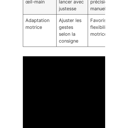
œil-main
lancer avec
précision
justesse
manuelle
Adaptation
Ajuster les
Favoriser la
motrice
gestes
flexibilité
selon la
motrice
consigne