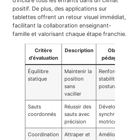
d’inclure tous les enfants dans un climat
positif. De plus, des applications sur
tablettes offrent un retour visuel immédiat,
facilitant la collaboration enseignant-
famille et valorisant chaque étape franchie.
Critère
Description
Objectif
d’évaluation
pédagogique
Équilibre
Maintenir la
Renforcer la
statique
position
stabilité
sans
posturale
vaciller
Sauts
Réussir des
Développer la
coordonnés
sauts avec
synchronisation
précision
motrice
Coordination
Attraper et
Améliorer la