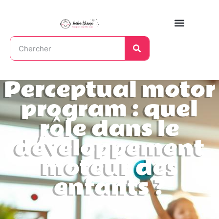
Perceptual motor
program : quel
rôle dans le
développement
moteur des
enfants ?