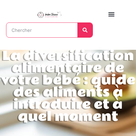
La diversification
alimentaire de
votre bébé : guide
des aliments à
introduire et à
quel moment