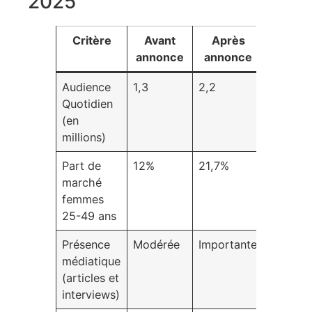
2025
Critère
Avant
Après
Évolut
annonce
annonce
Audience
1,3
2,2
+69%
Quotidien
(en
millions)
Part de
12%
21,7%
+9,7
marché
points
femmes
25-49 ans
Présence
Modérée
Importante
Très for
médiatique
(articles et
interviews)