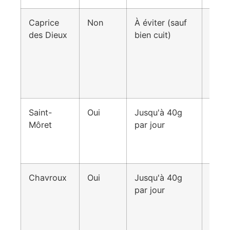
Caprice
Non
À éviter (sauf
Utili
des Dieux
bien cuit)
uniq
dans
recet
est b
chauf
Saint-
Oui
Jusqu'à 40g
Touj
Môret
par jour
vérif
de
pére
Chavroux
Oui
Jusqu'à 40g
Cons
par jour
frais
con
rapi
une f