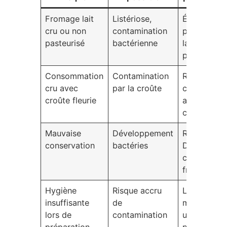
Fromage lait
Listériose,
Éviter,
cru ou non
contamination
privilégier
pasteurisé
bactérienne
lait
pasteurisé
Consommation
Contamination
Retirer la
cru avec
par la croûte
croûte
croûte fleurie
avant de
consomme
Mauvaise
Développement
Respect de
conservation
bactéries
DLC et
chaîne du
froid
Hygiène
Risque accru
Lavage des
insuffisante
de
mains,
lors de
contamination
ustensiles