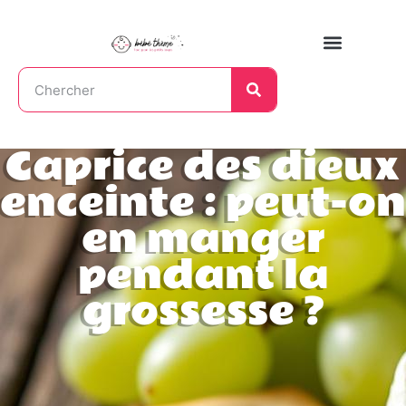
Caprice des dieux
enceinte : peut-on
en manger
pendant la
grossesse ?