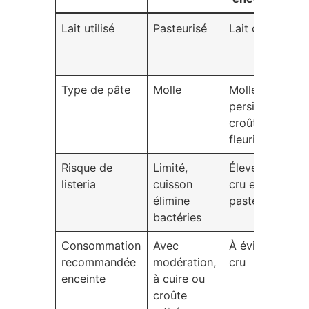
Lait utilisé
Pasteurisé
Lait cru
In
(n
st
Type de pâte
Molle
Molle ou
Pr
persillée,
ar
croûte
so
fleurie
Risque de
Limité,
Élevé si
Su
listeria
cuisson
cru et non
ac
élimine
pasteurisé
r
bactéries
Consommation
Avec
À éviter
Va
recommandée
modération,
cru
ét
enceinte
à cuire ou
co
croûte