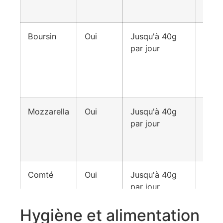
ouver
Boursin
Oui
Jusqu'à 40g
À co
par jour
dans 
respe
chaî
froid
Mozzarella
Oui
Jusqu'à 40g
Vérif
par jour
pack
pour 
paste
Comté
Oui
Jusqu'à 40g
Bon 
par jour
pour 
appo
calci
Hygiène et alimentation