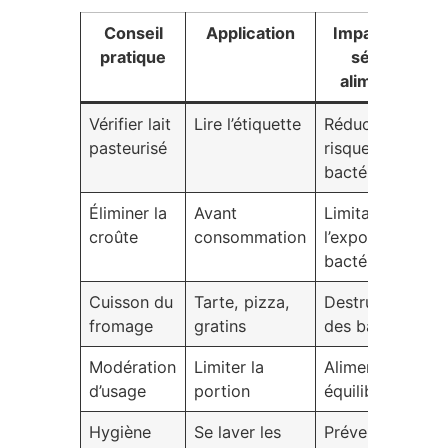
Conseil
Application
Impact sur la
pratique
sécurité
alimentaire
Vérifier lait
Lire l’étiquette
Réduction du
pasteurisé
risque
bactériologique
Éliminer la
Avant
Limitation de
croûte
consommation
l’exposition
bactérienne
Cuisson du
Tarte, pizza,
Destruction
fromage
gratins
des bactéries
Modération
Limiter la
Alimentation
d’usage
portion
équilibrée
Hygiène
Se laver les
Prévention de