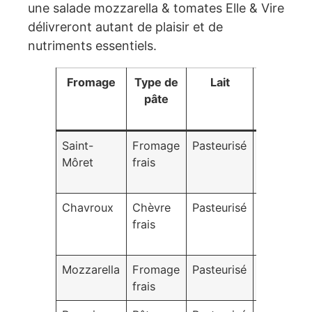
une salade mozzarella & tomates Elle & Vire
délivreront autant de plaisir et de
nutriments essentiels.
Fromage
Type de
Lait
Particular
pâte
Saint-
Fromage
Pasteurisé
Texture
Môret
frais
lisse, goû
doux
Chavroux
Chèvre
Pasteurisé
Goût
frais
délicat, s
croûte
Mozzarella
Fromage
Pasteurisé
Polyvalen
frais
goût neut