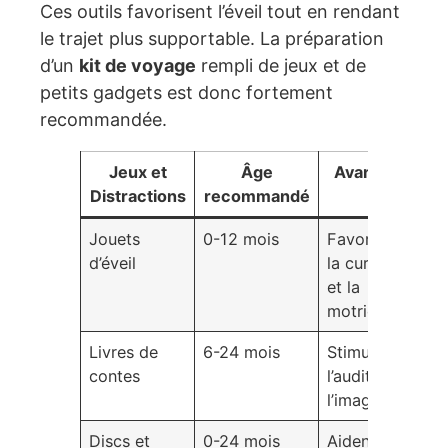
Ces outils favorisent l’éveil tout en rendant
le trajet plus supportable. La préparation
d’un
kit de voyage
rempli de jeux et de
petits gadgets est donc fortement
recommandée.
Jeux et
Âge
Avantages
Distractions
recommandé
Jouets
0-12 mois
Favorisent
d’éveil
la curiosité
et la
motricité
Livres de
6-24 mois
Stimulent
contes
l’audition et
l’imagination
Discs et
0-24 mois
Aident à