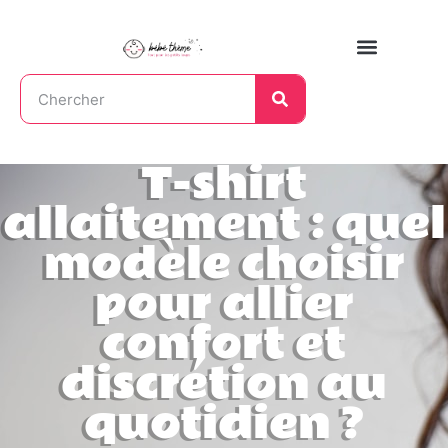
T-shirt
allaitement : quel
modèle choisir
pour allier
confort et
discrétion au
quotidien ?