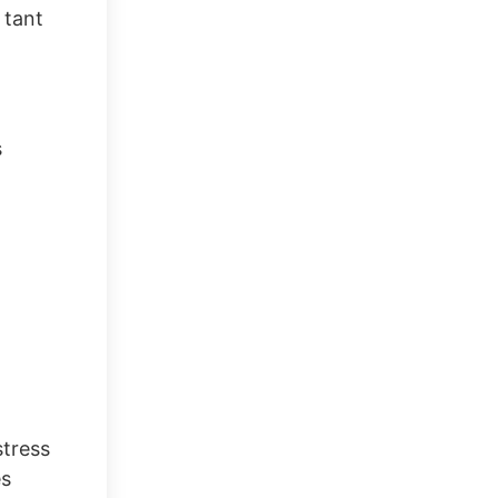
 tant
s
stress
es