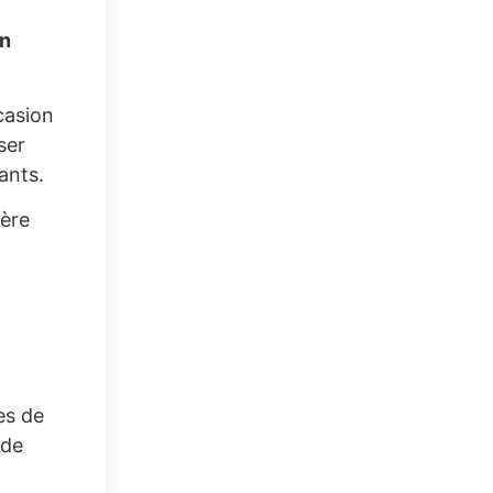
un
ccasion
ser
ants.
ière
es de
 de