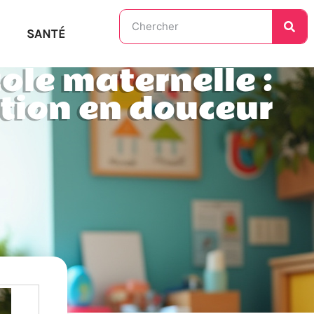
SANTÉ
cole maternelle :
ition en douceur