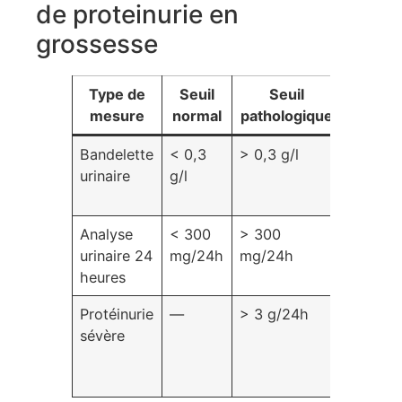
de proteinurie en
grossesse
Type de
Seuil
Seuil
Signifi
mesure
normal
pathologique
Bandelette
< 0,3
> 0,3 g/l
Dépista
urinaire
g/l
initial d
protéinu
Analyse
< 300
> 300
Confirm
urinaire 24
mg/24h
mg/24h
et éval
heures
de la gr
Protéinurie
—
> 3 g/24h
Risque 
sévère
de
préécla
sévère