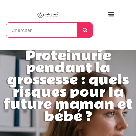
Proteinurie
pendant la
grossesse : quels
risques pour la
future maman et
bébé ?