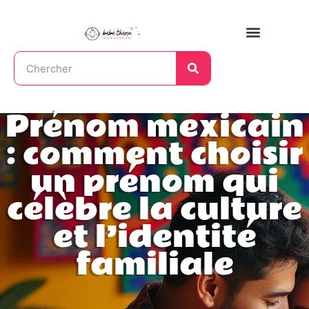
Prénom mexicain
: comment choisir
un prénom qui
célèbre la culture
et l’identité
familiale