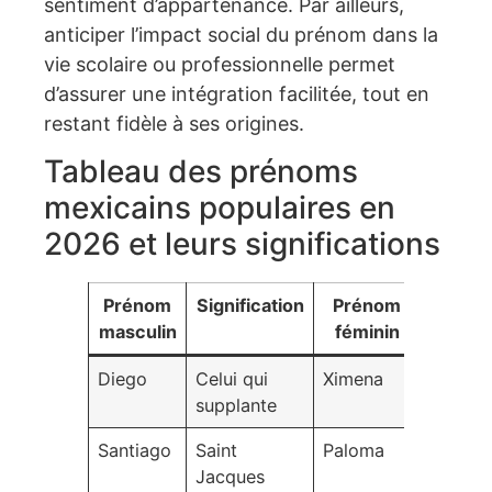
sentiment d’appartenance. Par ailleurs,
anticiper l’impact social du prénom dans la
vie scolaire ou professionnelle permet
d’assurer une intégration facilitée, tout en
restant fidèle à ses origines.
Tableau des prénoms
mexicains populaires en
2026 et leurs significations
Prénom
Signification
Prénom
Signifi
masculin
féminin
Diego
Celui qui
Ximena
Celle q
supplante
écoute
Santiago
Saint
Paloma
Colom
Jacques