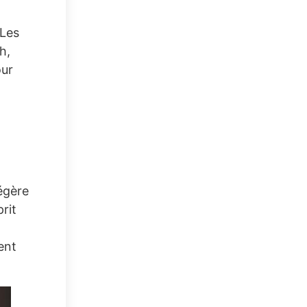
 Les
h,
our
légère
rit
ent