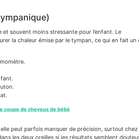
(tympanique)
de et souvent moins stressante pour l’enfant. Le
er la chaleur émise par le tympan, ce qui en fait un o
ermomètre.
nfant.
outon.
at.
re coupe de cheveux de bébé
elle peut parfois manquer de précision, surtout chez 
 dans les deux oreilles si les résultats semblent douteu