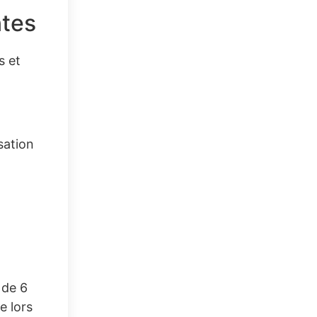
ntes
s et
sation
 de 6
e lors