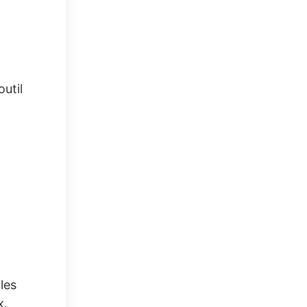
util
les
x.