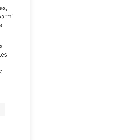
es,
parmi
e
la
Les
la