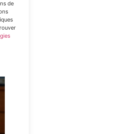
ins de
ions
tiques
trouver
égies