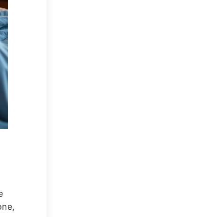
e
one,