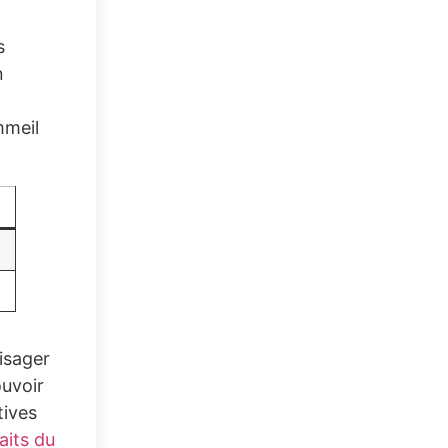
s
n
mmeil
visager
ouvoir
tives
aits du