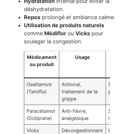
Hydratation
intense pour éviter la
déshydratation.
Repos
prolongé et ambiance calme.
Utilisation de produits naturels
comme
Médiflor
ou
Vicks
pour
soulager la congestion.
Médicament
Usage
Sécurit
ou produit
pendant 
grosses
Oseltamivir
Antiviral,
Sécurisé s
(Tamiflu)
traitement de la
prescriptio
grippe
Paracétamol
Anti-fièvre,
Sûr en dos
(Doliprane)
analgésique
recomman
Vicks
Décongestionnant
Utilisation