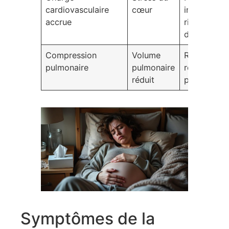
cardiovasculaire
cœur
intense,
accrue
risques
d’insuffisa
Compression
Volume
Risques
pulmonaire
pulmonaire
renforcés 
réduit
pneumonie
Symptômes de la