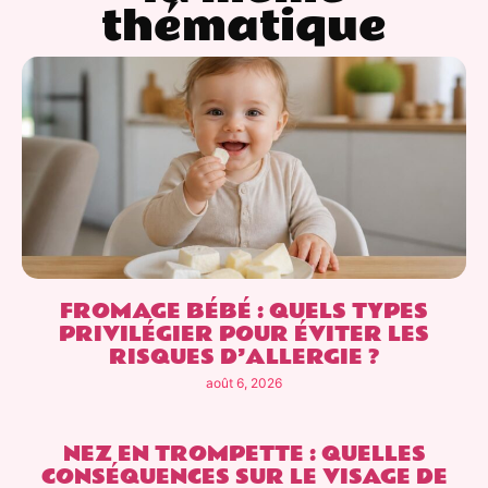
thématique
FROMAGE BÉBÉ : QUELS TYPES
PRIVILÉGIER POUR ÉVITER LES
RISQUES D’ALLERGIE ?
août 6, 2026
NEZ EN TROMPETTE : QUELLES
CONSÉQUENCES SUR LE VISAGE DE