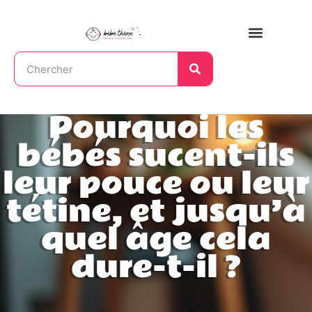
Pourquoi les
bébés sucent-ils
leur pouce ou leur
tétine, et jusqu’à
quel âge cela
dure-t-il ?